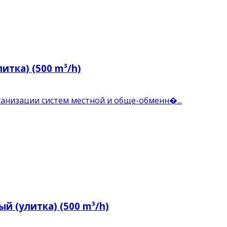
итка) (500 m³/h)
низации систем местной и обще-обменн�...
й (улитка) (500 m³/h)