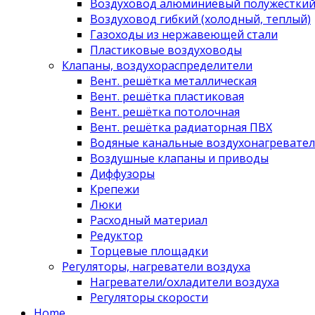
Воздуховод алюминиевый полужестки
Воздуховод гибкий (холодный, теплый)
Газоходы из нержавеющей стали
Пластиковые воздуховоды
Клапаны, воздухораспределители
Вент. решётка металлическая
Вент. решётка пластиковая
Вент. решётка потолочная
Вент. решётка радиаторная ПВХ
Водяные канальные воздухонагревател
Воздушные клапаны и приводы
Диффузоры
Крепежи
Люки
Расходный материал
Редуктор
Торцевые площадки
Регуляторы, нагреватели воздуха
Нагреватели/охладители воздуха
Регуляторы скорости
Home