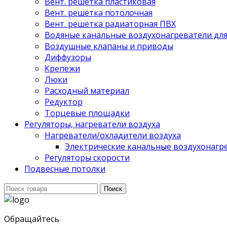
Вент. решётка пластиковая
Вент. решётка потолочная
Вент. решётка радиаторная ПВХ
Водяные канальные воздухонагреватели дл
Воздушные клапаны и приводы
Диффузоры
Крепежи
Люки
Расходный материал
Редуктор
Торцевые площадки
Регуляторы, нагреватели воздуха
Нагреватели/охладители воздуха
Электрические канальные воздухонагре
Регуляторы скорости
Подвесные потолки
Поиск
Поиск
для:
Обращайтесь