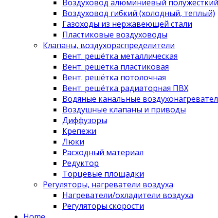
Воздуховод алюминиевый полужестки
Воздуховод гибкий (холодный, теплый)
Газоходы из нержавеющей стали
Пластиковые воздуховоды
Клапаны, воздухораспределители
Вент. решётка металлическая
Вент. решётка пластиковая
Вент. решётка потолочная
Вент. решётка радиаторная ПВХ
Водяные канальные воздухонагревател
Воздушные клапаны и приводы
Диффузоры
Крепежи
Люки
Расходный материал
Редуктор
Торцевые площадки
Регуляторы, нагреватели воздуха
Нагреватели/охладители воздуха
Регуляторы скорости
Home