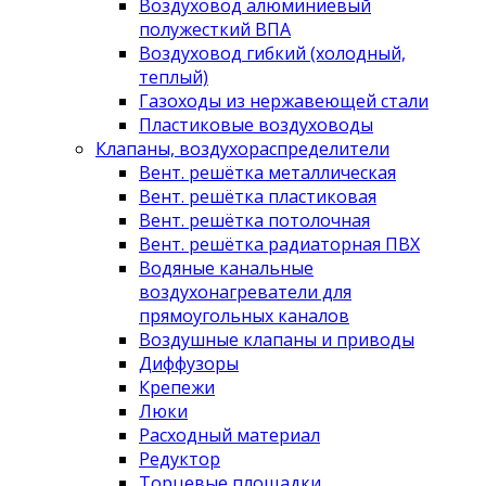
Воздуховод алюминиевый
полужесткий ВПА
Воздуховод гибкий (холодный,
теплый)
Газоходы из нержавеющей стали
Пластиковые воздуховоды
Клапаны, воздухораспределители
Вент. решётка металлическая
Вент. решётка пластиковая
Вент. решётка потолочная
Вент. решётка радиаторная ПВХ
Водяные канальные
воздухонагреватели для
прямоугольных каналов
Воздушные клапаны и приводы
Диффузоры
Крепежи
Люки
Расходный материал
Редуктор
Торцевые площадки