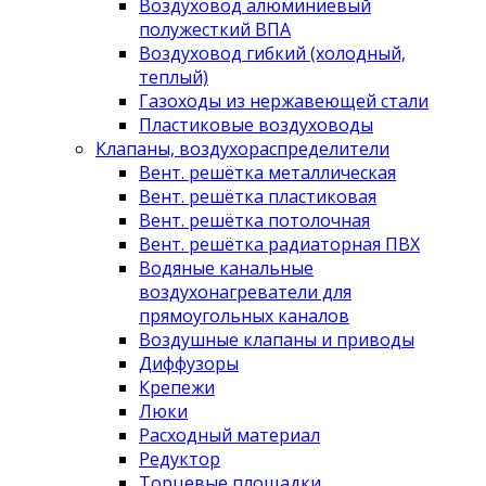
Воздуховод алюминиевый
полужесткий ВПА
Воздуховод гибкий (холодный,
теплый)
Газоходы из нержавеющей стали
Пластиковые воздуховоды
Клапаны, воздухораспределители
Вент. решётка металлическая
Вент. решётка пластиковая
Вент. решётка потолочная
Вент. решётка радиаторная ПВХ
Водяные канальные
воздухонагреватели для
прямоугольных каналов
Воздушные клапаны и приводы
Диффузоры
Крепежи
Люки
Расходный материал
Редуктор
Торцевые площадки