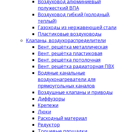
Воздуховод алюминиевый
полужесткий ВПА
Воздуховод гибкий (холодный,
теплый)
Газоходы из нержавеющей стали
Пластиковые воздуховоды
Клапаны, воздухораспределители
Вент. решётка металлическая
Вент. решётка пластиковая
Вент. решётка потолочная
Вент. решётка радиаторная ПВХ
Водяные канальные
воздухонагреватели для
прямоугольных каналов
Воздушные клапаны и приводы
Диффузоры
Крепежи
Люки
Расходный материал
Редуктор
Торцевые площадки