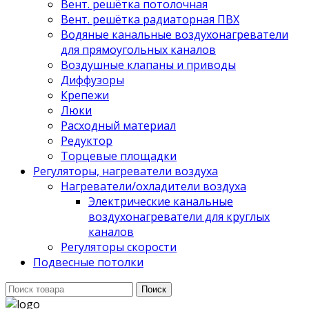
Вент. решётка потолочная
Вент. решётка радиаторная ПВХ
Водяные канальные воздухонагреватели
для прямоугольных каналов
Воздушные клапаны и приводы
Диффузоры
Крепежи
Люки
Расходный материал
Редуктор
Торцевые площадки
Регуляторы, нагреватели воздуха
Нагреватели/охладители воздуха
Электрические канальные
воздухонагреватели для круглых
каналов
Регуляторы скорости
Подвесные потолки
Поиск
Поиск
для: