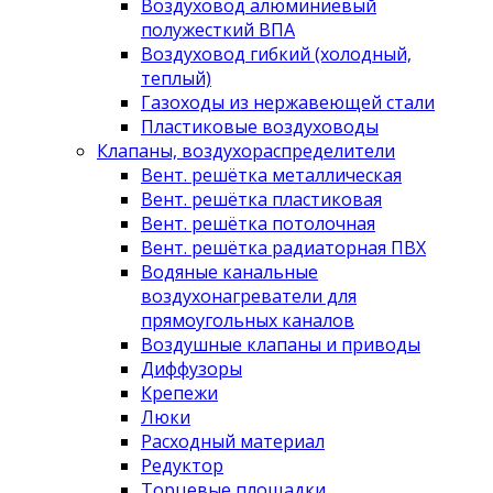
Воздуховод алюминиевый
полужесткий ВПА
Воздуховод гибкий (холодный,
теплый)
Газоходы из нержавеющей стали
Пластиковые воздуховоды
Клапаны, воздухораспределители
Вент. решётка металлическая
Вент. решётка пластиковая
Вент. решётка потолочная
Вент. решётка радиаторная ПВХ
Водяные канальные
воздухонагреватели для
прямоугольных каналов
Воздушные клапаны и приводы
Диффузоры
Крепежи
Люки
Расходный материал
Редуктор
Торцевые площадки