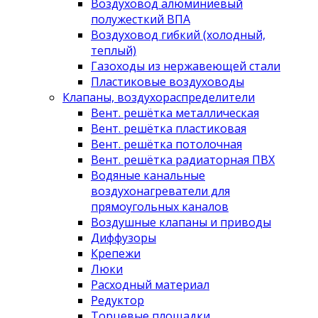
Воздуховод алюминиевый
полужесткий ВПА
Воздуховод гибкий (холодный,
теплый)
Газоходы из нержавеющей стали
Пластиковые воздуховоды
Клапаны, воздухораспределители
Вент. решётка металлическая
Вент. решётка пластиковая
Вент. решётка потолочная
Вент. решётка радиаторная ПВХ
Водяные канальные
воздухонагреватели для
прямоугольных каналов
Воздушные клапаны и приводы
Диффузоры
Крепежи
Люки
Расходный материал
Редуктор
Торцевые площадки