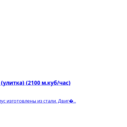
улитка) (2100 м.куб/час)
ус изготовлены из стали. Двиг�...