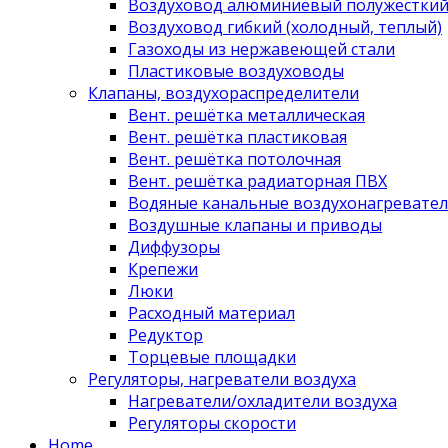
Воздуховод алюминиевый полужестки
Воздуховод гибкий (холодный, теплый)
Газоходы из нержавеющей стали
Пластиковые воздуховоды
Клапаны, воздухораспределители
Вент. решётка металлическая
Вент. решётка пластиковая
Вент. решётка потолочная
Вент. решётка радиаторная ПВХ
Водяные канальные воздухонагревател
Воздушные клапаны и приводы
Диффузоры
Крепежи
Люки
Расходный материал
Редуктор
Торцевые площадки
Регуляторы, нагреватели воздуха
Нагреватели/охладители воздуха
Регуляторы скорости
Home