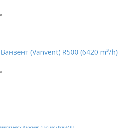
ки
анвент (Vanvent) R500 (6420 m³/h)
ки
вигателях Bahcivan (Турция) [КАНАЛ]