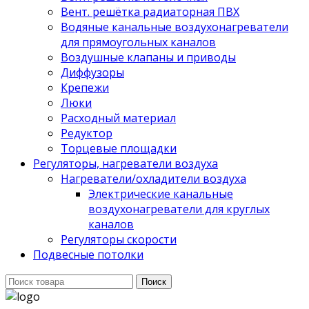
Вент. решётка радиаторная ПВХ
Водяные канальные воздухонагреватели
для прямоугольных каналов
Воздушные клапаны и приводы
Диффузоры
Крепежи
Люки
Расходный материал
Редуктор
Торцевые площадки
Регуляторы, нагреватели воздуха
Нагреватели/охладители воздуха
Электрические канальные
воздухонагреватели для круглых
каналов
Регуляторы скорости
Подвесные потолки
Поиск
Поиск
для: