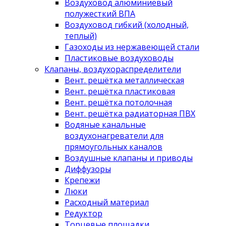
Воздуховод алюминиевый
полужесткий ВПА
Воздуховод гибкий (холодный,
теплый)
Газоходы из нержавеющей стали
Пластиковые воздуховоды
Клапаны, воздухораспределители
Вент. решётка металлическая
Вент. решётка пластиковая
Вент. решётка потолочная
Вент. решётка радиаторная ПВХ
Водяные канальные
воздухонагреватели для
прямоугольных каналов
Воздушные клапаны и приводы
Диффузоры
Крепежи
Люки
Расходный материал
Редуктор
Торцевые площадки