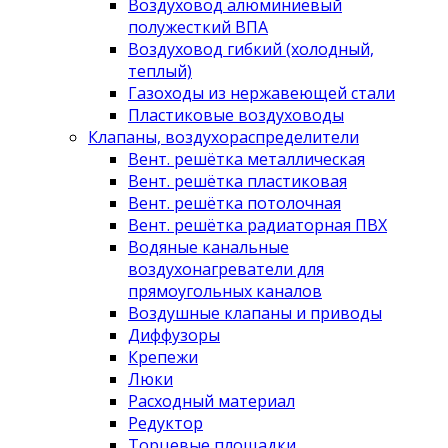
Воздуховод алюминиевый
полужесткий ВПА
Воздуховод гибкий (холодный,
теплый)
Газоходы из нержавеющей стали
Пластиковые воздуховоды
Клапаны, воздухораспределители
Вент. решётка металлическая
Вент. решётка пластиковая
Вент. решётка потолочная
Вент. решётка радиаторная ПВХ
Водяные канальные
воздухонагреватели для
прямоугольных каналов
Воздушные клапаны и приводы
Диффузоры
Крепежи
Люки
Расходный материал
Редуктор
Торцевые площадки