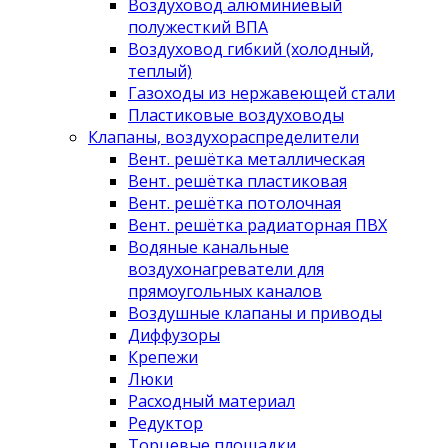
Воздуховод алюминиевый
полужесткий ВПА
Воздуховод гибкий (холодный,
теплый)
Газоходы из нержавеющей стали
Пластиковые воздуховоды
Клапаны, воздухораспределители
Вент. решётка металлическая
Вент. решётка пластиковая
Вент. решётка потолочная
Вент. решётка радиаторная ПВХ
Водяные канальные
воздухонагреватели для
прямоугольных каналов
Воздушные клапаны и приводы
Диффузоры
Крепежи
Люки
Расходный материал
Редуктор
Торцевые площадки