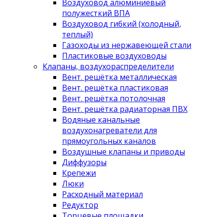
Воздуховод алюминиевый
полужесткий ВПА
Воздуховод гибкий (холодный,
теплый)
Газоходы из нержавеющей стали
Пластиковые воздуховоды
Клапаны, воздухораспределители
Вент. решётка металлическая
Вент. решётка пластиковая
Вент. решётка потолочная
Вент. решётка радиаторная ПВХ
Водяные канальные
воздухонагреватели для
прямоугольных каналов
Воздушные клапаны и приводы
Диффузоры
Крепежи
Люки
Расходный материал
Редуктор
Торцевые площадки