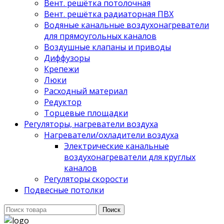
Вент. решётка потолочная
Вент. решётка радиаторная ПВХ
Водяные канальные воздухонагреватели
для прямоугольных каналов
Воздушные клапаны и приводы
Диффузоры
Крепежи
Люки
Расходный материал
Редуктор
Торцевые площадки
Регуляторы, нагреватели воздуха
Нагреватели/охладители воздуха
Электрические канальные
воздухонагреватели для круглых
каналов
Регуляторы скорости
Подвесные потолки
Поиск
Поиск
для: