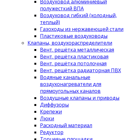
Воздуховод алюминиевый
полужесткий ВПА
Воздуховод гибкий (холодный,
теплый)
Газоходы из нержавеющей стали
Пластиковые воздуховоды
Клапаны, воздухораспределители
Вент. решётка металлическая
Вент. решётка пластиковая
Вент. решётка потолочная
Вент. решётка радиаторная ПВХ
Водяные канальные
воздухонагреватели для
прямоугольных каналов
Воздушные клапаны и приводы
Диффузоры
Крепежи
Люки
Расходный материал
Редуктор
Торцевые площадки