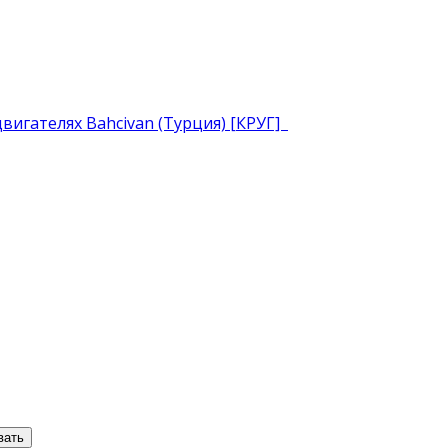
игателях Bahcivan (Турция) [КРУГ]
вать