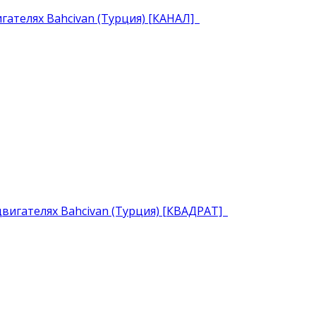
гателях Bahcivan (Турция) [КАНАЛ]
игателях Bahcivan (Турция) [КВАДРАТ]