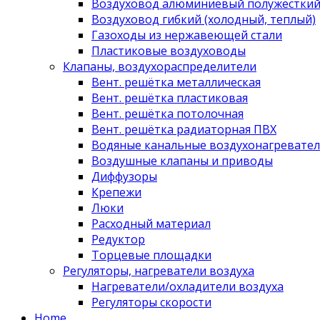
Воздуховод алюминиевый полужестки
Воздуховод гибкий (холодный, теплый)
Газоходы из нержавеющей стали
Пластиковые воздуховоды
Клапаны, воздухораспределители
Вент. решётка металлическая
Вент. решётка пластиковая
Вент. решётка потолочная
Вент. решётка радиаторная ПВХ
Водяные канальные воздухонагревател
Воздушные клапаны и приводы
Диффузоры
Крепежи
Люки
Расходный материал
Редуктор
Торцевые площадки
Регуляторы, нагреватели воздуха
Нагреватели/охладители воздуха
Регуляторы скорости
Home