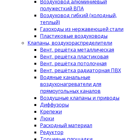
Воздуховод алюминиевый
полужесткий ВПА
Воздуховод гибкий (холодный,
теплый)
Газоходы из нержавеющей стали
Пластиковые воздуховоды
Клапаны, воздухораспределители
Вент. решётка металлическая
Вент. решётка пластиковая
Вент. решётка потолочная
Вент. решётка радиаторная ПВХ
Водяные канальные
воздухонагреватели для
прямоугольных каналов
Воздушные клапаны и приводы
Диффузоры
Крепежи
Люки
Расходный материал
Редуктор
Торцевые площадки