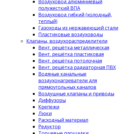
Воздуховод алюминиевый
полужесткий ВПА
Воздуховод гибкий (холодный,
теплый)
Газоходы из нержавеющей стали
Пластиковые воздуховоды
Клапаны, воздухораспределители
Вент. решётка металлическая
Вент. решётка пластиковая
Вент. решётка потолочная
Вент. решётка радиаторная ПВХ
Водяные канальные
воздухонагреватели для
прямоугольных каналов
Воздушные клапаны и приводы
Диффузоры
Крепежи
Люки
Расходный материал
Редуктор
Торцевые площадки